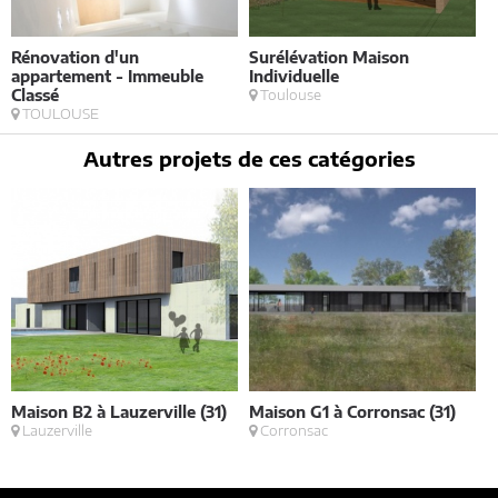
Rénovation d'un
Surélévation Maison
C
appartement - Immeuble
Individuelle
M
Classé
Toulouse
B
TOULOUSE
Autres projets de ces catégories
Maison B2 à Lauzerville (31)
Maison G1 à Corronsac (31)
V
Lauzerville
Corronsac