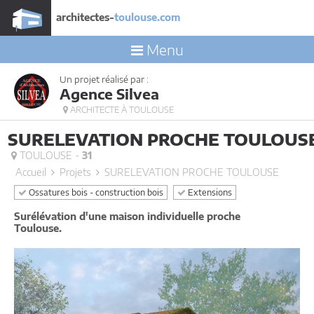
architectes-
toulouse.com
Menu
Un projet réalisé par :
Agence Silvea
ARCHITECTE À TOULOUSE
SURELEVATION PROCHE TOULOUS
TOULOUSE -
31
Accueil
Projets
SURELEVATION PROCHE TOULOUSE
Ossatures bois - construction bois
Extensions
Surélévation d'une maison individuelle proche
Toulouse.