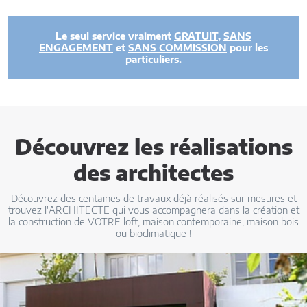
Le seul service vraiment
GRATUIT
,
SANS
ENGAGEMENT
et
SANS COMMISSION
pour les
particuliers.
Découvrez les réalisations
des architectes
Découvrez des centaines de travaux déjà réalisés sur mesures et
trouvez l'ARCHITECTE qui vous accompagnera dans la création et
la construction de VOTRE loft, maison contemporaine, maison bois
ou bioclimatique !